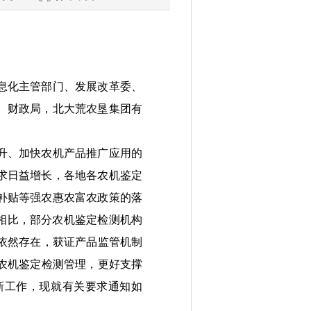
息化主管部门、发展改革委、
、财政局
，北大荒农垦集团有
升
、
加快农机产品推广应用的
求日益增长，各地各农机鉴定
补贴等强农惠农
富农
政策的
落
相比，部分农机鉴定检测机构
依然存在
，获证产品监
管
机制
农机鉴定检测管理
，更好支撑
新工作
，现就有关要求通知如