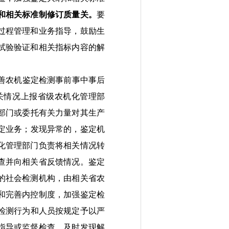
和
相关
标准制修订质量关。
要
过程管理和
业务
指导，鼓励生
试验验证和相关指标内容的解
善农机鉴定检测事前事中事后
关情况
上报
省级
农机化管理部
部门
或委托有关力量对其生产
定业务
；
发现异常的，鉴定机
化管理部门负责将相关情况转
查并
向相关省
反馈
情况
。鉴定
的社会检测机构，由相关省农
和完善内控制度，加强鉴定检
检测行为和
人员
按规定予以
严
指导或监督检查，及时发现解