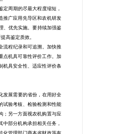
鉴定周期的尽最大程度缩短，
造推广应用
先导区
和
农机研发
理、优先实施
。要持续加强鉴
断提高鉴定
质
效。
全流程纪录和可追溯。加快推
重点机具可靠性评价工作。加
制机具安全性、适应性评价条
化发展需要的省份，在用好全
的试验考核、检验检测和性能
构
；
另一方面视农机购置与应
其中部分机构承担
相关
任务，
机化管理部门商本省
财政等有