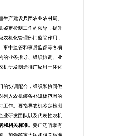
疆生产建设兵团农业农村局、
机鉴定检测工作的领导，
提升
级农机化管理部门监管作用，
、
事中
监管和事后监督
等各项
构的业务指导、组织协调、业
农机研发制造推广应用一体化
门
的
协调配合，组织和协同做
对
列入农机装备补短板范围的
订工作。
要
指导
农机
鉴定检测
企业研发团队
以及代表性农机
纲和
相关
标准。
要广泛听取有
道，加强鉴定大纲和
相关
标准