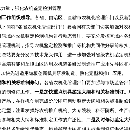
体
力量，强化农机鉴定检测
管理
测工作组织领导。
各省、
自治区、直辖市
农机化管理部门以及新
以下简称
“
各省农机化管理部门
”
）要会同有关部门切实加强对农
对辖域内农机鉴定检测机构进行动态管理
。要充分发挥区域内各
程管理机制，指导农机鉴定检测和推广等机构共同做好
事
前核
实
化总站要充分发挥技术龙头作用，进一步加强对省级农机鉴定机
型高端智能和丘陵山区适用农机装备研发制造推广应用
先导区
和
，
加快先进适用短板创新机具研发制造、熟化定型和推广应用
。
纲和
相关
标准制修订。
各省农机化管理部门要加强与市场监管部
准的制修订工作。
一是加
快
重点机具鉴定大纲和
相关
标准制订。
新产品
，
在样机创制完成阶段即可启动鉴定大纲和
相关
标准制修
化定型，
注重
发挥好农机推广机构、大专院校、科研院所
、
生产
高参与相关大纲和标准制定工作的广泛性。
二是
及时修订鉴定大
行业技术升级迭代动态，畅通鉴定大纲和
相关
标准制修订诉求渠