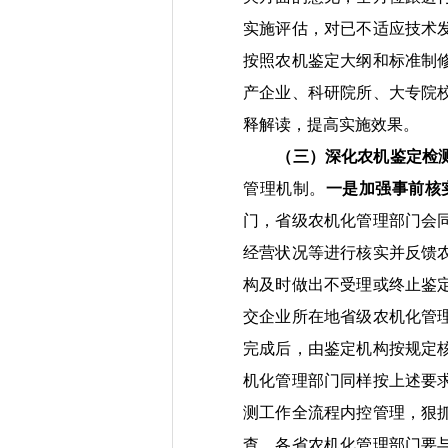
实施评估，对已不适应技术
按照农机鉴定大纲和标准制
产企业、科
研
院所、大专院
释解读，提高实施效果。
（三）深化农机鉴定检
管理机制。
一是
加强
事
前
核
门
，省级农机化管理部门
会
经营状况等进行核
实
并反馈
构及时做出不受理或终止鉴
交企业所在地省级农机化管
完成后，由鉴定机构按规定
机化管理部门同样按上述要
测
工作全流程
内控管理，
狠
查。
各省农机化管理部门
要