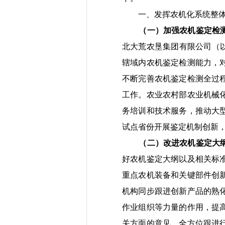
一、发挥
农机化
系统
整
（一）加强农机鉴定检
北大荒农垦集团有限公司
（
辖域内
农机鉴定检测能力，
不断完善农机鉴定检测全过
工作。
农业农村部农业机械
务培训和技术服
务
，
推动大
试点
省份开展鉴定机制创新
（二）改进农机鉴定大
好农机鉴定大纲以及
相关
标
重点农机装备和关键部件创
机构同步跟进创新产品的熟
作业组织
等力量的作用，
提
关方面的意见，全方位跟进