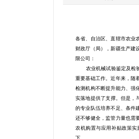
各省、自治区、直辖市农业
财政厅（局），
新疆生产建
限公司：
农业机械试验鉴定及检验
重要
基础工作。近年来，随
检测机构不断提升能力、
强
实落地
提供了支撑。但是，
的专业队伍培养
不足
、条件
还不够健全，监
管
力量
也需
农机购置与应用补贴政策实
下。