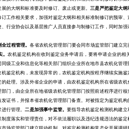
发展的大纲和标准要及时修订、废止或更新。
三是
严把鉴定大纲
修订工作
相关
要求，加强对鉴定大纲和
相关
标准制修订的
预审、
校、行业协会以及基层推广人员直接参与制修订工作，同时加强
测全过程
管理
。
各省农机化管理部门要会同市场监管部门建立完
实
。
农机鉴定机构在收到鉴定业务申请后，
要将
申请企业
的
相
同同级工业和信息化等相关部门
组织企业所在地市县
农机化管理
农机鉴定机构
，未发现异常的，
农机鉴定机构按程序
继续
实施鉴
定的处理。涉及外省企业的申请，由农机鉴定机构所在省级农机
理部门，
由企业所在地省级农机化管理部门
按照前述程序进行核
核发证书，并报
本省
农机化管理部门备查。
对被指定为鉴定机构
求进行管理。
二是加强
事中
监管。
要指导农机鉴定检测机构建立
抓制度落实和管理责任，
对
不依法履职以及违纪违规违法的鉴定
与市场监管部门建立联动机制，对鉴定检测机构常态化开展调研