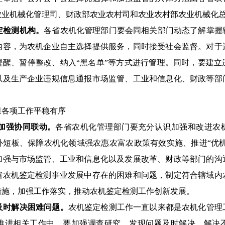
农业机械
化管理司
、财政部农业农村司
和农业农村部农业机械化
定检测机构。
各省农机化管理部门要
会同相关部门动态了解掌握
内容，
为农机企业
自主选择
提供服务
，同时接受社会监督。对于
提醒、暂停整改、纳入
“黑名单”等方式进行管理
。同时，要建立
以及生产企业违规信息通报市场监管、工业
和
信息化
、
财政等部
保各项工作平稳有序
加强协同联动。
各省农机化管理部门要充分认识加强和改进农
补短板、保障农机化领域强农惠农
富农
政策有效实施
、推进
“优
加强与市场监管、工业
和
信息化以及
发展改革、
财政等部门的沟
省农机鉴定检测事业发展中存在的困难和问题，制定符合辖域内
措施，加强工作落实，推动农机鉴定检测工作创新发展。
及时解决困难问题。
农机鉴定检测工作一直以来都是农机化管理
推进相关工作中，要加强调查研究，发现问题及时解决，解决