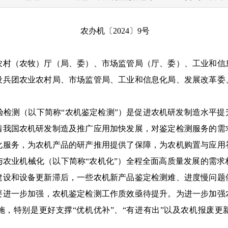
农办
机〔
2024
〕
9
号
农村（农牧）厅（局、委）
、
市场监管局（厅、委）
、工业和信
设兵团农业农村局
、市场监管局、工业和信息化局、发展改革委
检测（以下简称
“
农机鉴定检测
”
）是促进农机研发制造水平提
着我国农机研发制造及推广应用加快发展，对鉴定检测服务的需
化
服务，为农机产品的研产推用提供了保障，为农机购置与应用
与农业机械化（以下简称
“
农机化
”
）全程全面高质量发展的需求
建设
和设备更新滞后
，
一些农机
新产品鉴定检测难、进度慢问题
要
进一步加强
，农机鉴定检测工作质效亟待提升。为
进一步
加强
施，特别是更好支撑
“优机优补”、“有进有出”以及农机报废更