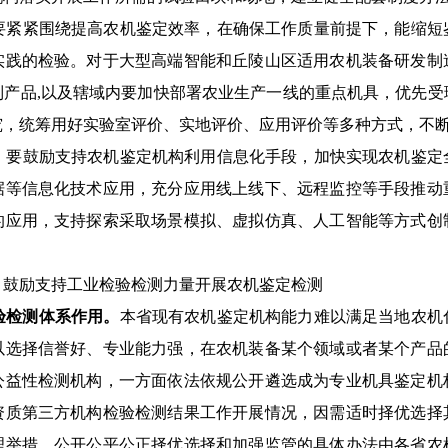
要
紧紧围绕提高农机鉴定效率，在确保工作质量前提下，
能缩短
实践的检验。对于
大型高端智能和丘陵山区适用农机装备研发制
制产品
,
以及
辖域内要加快部署农业生产一线的重点机具，
优先受
究，统筹用好实验室评价、实地评价
、应用评价
等多种方式，不
。
要
鼓励支持
农机鉴定机构利用信息化手段，加快实现
农机
鉴定
据等信息化技术应用，充分应用线上线下、远程监控等手段推动
的
应用，支持探索采取场景模拟、虚拟仿真、人工智能等方式创
，鼓励支持工业检验检测
力量
开展
农机鉴定检测
验检测体系作用。
本省现有农机鉴定机构能力难以满足当地农机
以选择信誉好、专业能力强，在农机装备某个领域或者某个产品
公益性检测机构，
一方面
依法依规
公开遴选成为
专业机具鉴定机
资质第三方机构检验检测结果工作开展情况，因需适时
择优
选择
理举措。
公开
公平
公正择优选择和加强监管的具体办法由各省农