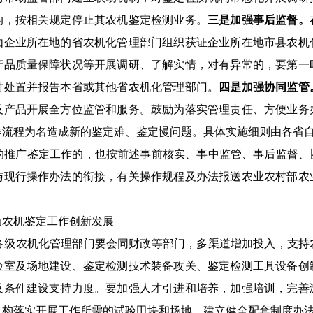
的，按
相关
规定
停止其农机鉴定检测业务
。
三是加强
事后监督
。
由企业所
在
地的
省农机化管理部门组织获证企业所在
地
市县农机
产品质量保障
状况等开展调研
、了解实情
，对有异常的，要第一
时处置
并报告本省或其他省农机化管理部门
。
四是加强协同监管
及产品开展全方位监管
和服务
。
鼓励为落实管理责任、方便业务
作流程为名造成新的鉴定难、鉴定慢问题。
具体
实施细则
由各省
的推广鉴定工作
的，
也
按前述
事
前核
实
、
事中
监管、
事后监督
、
与现行操作办法的衔接
，有关操作规程及办法报送农业农村部农
动农机鉴定工作创新发展
各
级
农机化管理部门要
会同财政
等
部门，
多渠道增加投入，支持
验室及场地建设、鉴定检测技术装备攻关、鉴定检测工具设备创
及条件建设支持力度。
要加强人才引进和培养，
加强培训，
完善
机构落实开展工作所需的试验田块和场地，建立健全配套制度办