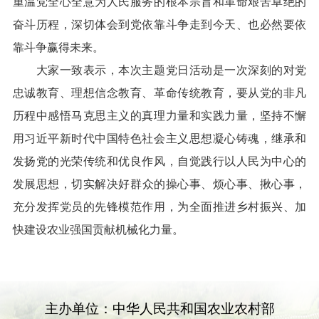
重温党全心全意为人民服务的根本宗旨和革命艰苦卓绝的
奋斗历程，深切体会到党依靠斗争走到今天、也必然要依
靠斗争赢得未来。
大家一致表示，本次主题党日活动是一次
深刻
的
对党
忠诚教育、理想信念教育、革命传统教育，要从党的非凡
历程中感悟马克思主义的真理力量和实践力量，坚持不懈
用习近平新时代中国特色社会主义思想凝心铸魂，继承和
发扬党的光荣传统和优良作风，自觉践行以人民为中心的
发展思想，切实
解决
好
群众的操心事、烦心事、揪心事，
充分发挥党员的先锋模范作用，
为
全面推进乡村振兴、加
快
建设农业强国贡献机械化力量。
主办单位：中华人民共和国农业农村部