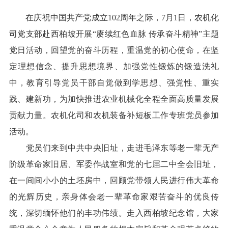
在庆祝中国共产党成立
102
周年之际，
7
月
1
日，农机化
司党支部赴西柏坡
开展“赓续红色血脉 传承奋斗精神”主题
党日活动，回望党的奋斗历程，重温党的初心使命，在坚
定理想信念、提升思想境界、加强党性锻炼的锻造洗礼
中，教育引导党员干部自觉做到学思想、强党性、重实
践、建新功
，
为加快推进农业机械化全程全面高质量发展
贡献力量
。农机化司
和
农机装备补短板工作专班党员参加
活动。
党员们来到中共中央旧址，
走进毛泽东等老一辈无产
阶级革命家旧居、军委作战室
和
党的七届二中全会旧址
，
在一间间小小的土坯房中，回顾党带领人民进行伟大革命
的光辉历史，亲身体会老一辈革命家艰苦奋斗的优良传
统，深切缅怀他们的丰功伟绩。走入西柏坡纪念馆，大家