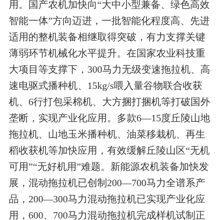
用。国产农机加快向“大中小型兼备、绿色高效
智能一体”方向迈进，一批智能化程度高、先进
适用的整机装备相继取得突破，有力支撑关键
薄弱环节机械化水平提升。在国家农业科技重
大项目等支撑下，300马力无级变速拖拉机、高
速电驱式播种机、15kg/s喂入量谷物联合收获
机、6行打包采棉机、大方捆打捆机等打破国外
垄断，实现产业化应用。多款6—15度丘陵山地
拖拉机、山地玉米播种机、油菜移栽机、再生
稻收获机等加快应用，有效缓解丘陵山区“无机
可用”“无好机用”难题。新能源农机装备加快发
展，混动拖拉机已创制200—700马力全谱系产
品，200—300马力混动拖拉机已实现产业化应
用，600、700马力混动拖拉机完成样机试制正