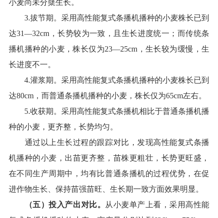
小麦尚未分蘖生长。
3
.
拔节期
。
采用高性能复式条播机播种的小麦株长已到
达
31
—
32
cm，长势较为一致，且生长进度统一；而
传统
条
播机播种的小麦，株长仅为
23
—
25
cm
，
生长较为缓慢
，
生
长进度
不一
。
4
.
灌浆期
。
采用高性能复式条播机播种的小麦株长已到
达80cm，而普通条播机播种的小麦，株长仅为65cm左
右。
5
.收获期。
采用高性能复式条播机
相比于
普通条播机播
种的小麦
，更齐整，长势均匀
。
通过以上生长过程的跟踪对比
，发现高性能复式条播
机播种的小麦，出苗更齐整
，苗株更粗壮，长势更旺盛，
在不同生产周期中
，均有比普通条播机的过程优势
，
在
促
进作物生长、保持苗强苗旺、生长期一致方面效果明显。
（
五
）
投入产出
对比
。
从小麦单产上看，
采用
高性能