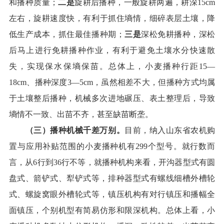
和播种质量
；
二是
旋耕
后
播种，
一般旋耕两遍，
耕深
15cm
左右，旋耕速度快，
有利于
抓住墒情，细碎表层
土壤
，
降
低生产
成本，抓住最佳
播种期
；
三是
深松
免耕
播种，
深
松
后马上进行免耕播种作业，
有利于
避免土壤水分快速散
失，
实现保水
保墒
保苗
。总体
上，
小麦播种行距
15
—
18cm
、
播种深度
3
—
5cm
，
虽然
相差不大
，但播种方式均属
于土壤整后播种，机械多次进地碾压、表土整理后，导致
墒情不一致、出苗不齐，甚至缺苗断垄。
（三）播种机械千差万别。
目前，纳入
山东
省农机购
置
与应用
补贴范围的小
麦播种机有299个型号
。就
行数
而
言
，从6行到36行不等，
就
播种机构来看，
开沟器
型式
有圆
盘式、箭铲式、犁铲式等，排种器
型式
有螺线细槽外槽轮
式、螺旋窝眼外槽轮式等，
镇压机构
有对行镇压和播幅全
面镇压，个别机型有简易
仿形
和
限深机构。
总体上看，小