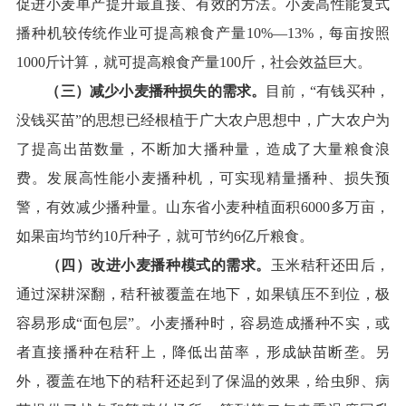
促进小麦单产提升最直接、有效的方法。
小麦高性能复式
播种机较
传统
作业可提高粮食产量
10%
—
13%，每亩按照
1000斤计算，就可提高粮食产量100
斤
，社会效益巨大
。
（三）减少小麦播种损失的需求。
目前，“有钱买种，
没钱买苗”的思想已经根植于广大农户思想中，广大农户为
了提高出苗数量，不断加大播种量，造成了大量粮食浪
费。发展高性能小麦播种机，可实现精量播种、损失预
警，有效减少播种量。
山东
省小麦种
植面积6000多万亩，
如果亩
均
节约10斤种子，就可节约6亿斤
粮食。
（四）改进小麦播种模式的需求。
玉米秸秆还田后，
通过深耕深翻，秸秆被覆盖在地下，如果镇压不到位，极
容易形成“面包层”
。
小麦播种时，容易造成播种不实，或
者直接播种在秸秆上，降低出苗率，形成缺苗断垄。另
外，覆盖在地下的秸秆还起到了保温的效果，给虫卵、病