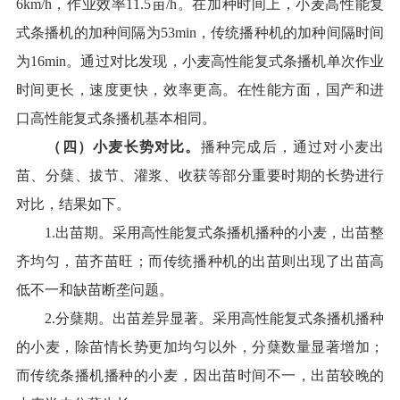
6
km
/
h
，
作业效率
11.5
亩
/
h
。在加种时间上，
小麦高性能复
式条播机
的加种间隔为
53
min
，
传统
播种机的加种间隔时间
为
16
min
。通过对比发现，小麦
高性能复式条播机
单次
作业
时间更长
，
速度更快
，效率更高
。在性能方面，国产和进
口
高性能复式条播机基本相同。
（
四
）
小麦长势
对比
。
播种完成后，
通过对小麦出
苗、分蘖、拔节
、灌浆、收获
等部分重要时期的长势进行
对比
，结果如下
。
1
.
出苗期
。
采用
高性能复式条播机
播种的小麦，出苗整
齐均匀，苗齐苗旺；而传统播种机的出苗则出现了出苗高
低不一和缺苗断垄问题。
2
.
分蘖期
。
出苗差异显著
。
采用
高性能复式条播机
播种
的小麦，除苗情长势更加均匀以外，分蘖数量显著增加；
而
传统
条播机播种的小麦，因出苗时间不一，出苗较晚的