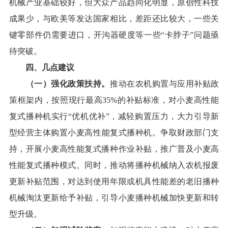
机械产业基础较好，但大众产品趋同化明显，原创性科技
成果少，与欧美等发达国家相比，差距
还比
较大，
一些
关
键零部件仍需要进口，开沟器硬度等
一些
“卡脖子”问题亟
待突破。
四
、几点建议
（一）强化政策扶持。
推动
在农机购置与应用补贴政
策框架内，按照现行
最高35%的
补贴标准，对小麦高性能
复式
播种机实行“优机优补”，减轻购置压力，大力引导新
型经营主体购置
小麦
高性能
复式
播种机。争取财政
部门
支
持，开展小麦高性能复式播种作业补贴，推广普及小麦高
性能复式播种模式。同时，
推动
将播种机械纳入农机报废
更新补贴范围，对达到使用年限或机具性能差的老旧播种
机械
淘汰更新
给予补贴，引导小麦播种机械
加快更新和
转
型升级。