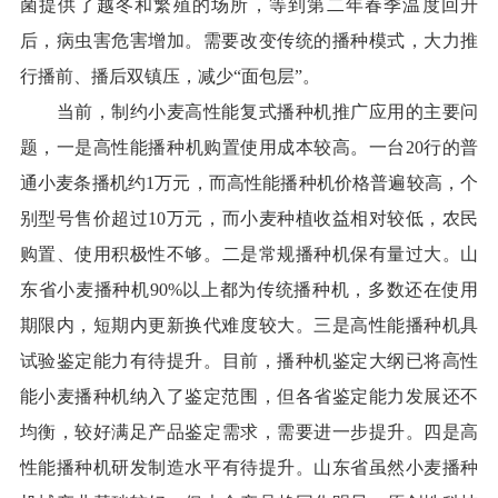
菌提供了越冬和繁殖的场所，等到第二年春季温度回升
后，病虫害危害增加。需要改变传统的播种模式，大力推
行播前、播后双镇压，减少“面包层”。
当前，制约小麦高性能复式播种机推广应用
的主要问
题
，
一
是
高性能播种机购置
使用
成本较高。
一台20行的普
通小麦条播机约1万元，而高性能播种机价格
普遍较高，个
别型号售价超过
10万元，而小麦种植收益相对较低，农民
购置、使用积极性不够。
二
是
常规播种机保有量过大。
山
东
省小麦播种
机90%以上
都为
传统
播种机，多数还在使用
期限内，短期内更新换代难度较大。
三
是高性能播种机具
试验鉴定
能力
有待
提升
。
目前，
播种机鉴定大纲
已
将高性
能小麦播种机纳入了鉴定范围，但各省鉴定能力发展还不
均衡，
较好满足产品鉴定需求，
需
要
进一步提升。
四
是高
性能播种机研发制造
水平有待提升。
山东
省虽然小麦播种