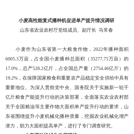
小麦高性能复式播种机促进单产提升情况调研
山东省农业农村厅党组成员、副厅长 马常春
小麦作为
山东
省第一大粮食作物，
2022
年
播种面积
60
05
.
3
万亩，占全国小麦播种总面积（
35277
.
75
万亩
）的
1
7
.
0
%
，总产
5
28
.
2
亿斤，占全国总产量（
2754
.
46
亿斤
）的
1
9
.
2
%
，在保障
国家
粮食和重要农产品稳定安全供给中具有
重要地位。为深入贯彻党中央、国务院关于实施新一轮千
亿斤粮食产能提升行动的决策部署，全面落实农业农村部
关于全国粮油等主要作物大面积单产提升行动的要求，
山
东省
围绕提升小麦机械化播种质量，挖掘农业机械化增产
潜力，
助力大面积提高单产，
进行了专门
调查
研究。