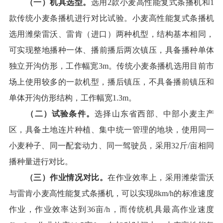
（一）机具选型。
选用
2款
小麦
高性能复式条播机
和
1
款
传统小麦条播机
进行对比试验。
小麦高性能复式条播机
选用潍柴雷沃、雷肯（进口）
两种机型，结构基本相同，
可实现
整地播种一体、播前播后两次镇压
，具备
播种单体
独立
开沟仿形
，工作幅宽
3
m
。
传统小麦条播机
选用目前市
场上使用较多的一款机型，
播后镇压，不具备播前镇压和
单体开沟仿形
结构，
工作
幅宽
1.3m
。
（二）试验条件。
选择
山东
省西部、中部小麦主产
区，具备土地连片种植、集中统一管理的
地块，使用
同一
小麦种子
、
同一配套动力、同一驾驶员
，
采用
32
斤
/
亩
相同
播种量进行对比。
（
三
）
作业
情况
对比
。
在作业效率上，
采用潍柴雷沃
与雷肯
小麦高性能复式条播机
，
可以实现
8km/h
的标准速度
作业，作业效率达到
36
亩
/
h
，
而
传统机具
最高
作业速度