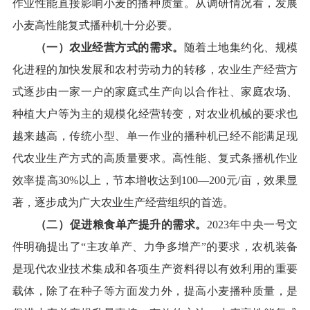
作业性能直接影响小麦的播种质量。
从调研情况看，发展
小麦高性能复式播种机十分必要。
（一）农业经营方式的需求。
随着
土地集约化、规模
化进程的加快发展
和
农村劳动力的转移，农业生产经营方
式逐步由一家一户的家庭式生产向以合作社、家庭农场、
种植大户
等
为主的规模化经营转变，对农业机械的要求也
越来越高，传统小型、单一作业的播种机
已经不能满足现
代农业生产方式的高质量要求
。高性能、复式条播机作业
效率
提高30%以上，节本增收达到100
—
200元/亩，效果显
著，
逐步
成
为广大农业生产经营组织的首选。
（二）促进粮食单产提升的需求。
2023
年中央一号文
件明确提出了“主攻单产、力争多增产”的要求，
农机装备
是现代农业技术集成和各项生产资料得以有效利用的重要
载体，
除了在种子等方面发力外，提高小麦播种质量，是