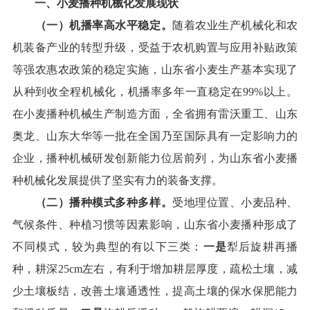
一、小麦播种机械化发展现状
（一）机播率高水平稳定。
随着农业生产机械化
和农
机装备产业的转型升级
，
受益于
农机购置
与应用
补贴政策
等强农惠农政策的稳定
实施，
山东
省小麦生产基本实现了
从种到收全程机械化，机播率多年一直稳定在
99%以
上。
在小麦播种机械生产
制造
方面，
全省
拥有雷沃重工、山东
奥龙、山东大华等一批在全国乃至国际
具有一定影响力的
企业，
播种
机械研发创新能力
位居前列
，为山东省小麦播
种机械
化
发展提供了
坚实有力
的
装备
支撑。
（二）播种模式多种多样。
受地理位置、
小麦品种、
气候条件、种植习惯等因素影响，
山东
省小麦播种形成了
不同模式
，较为典型的有以下三类：
一是
犁
后
旋耕
再播
种，耕深
25cm
左右，
有利于
增加耕层厚度，疏松土壤，减
少土壤板结，改善土壤通透性，
提高
土壤的保水保肥能力