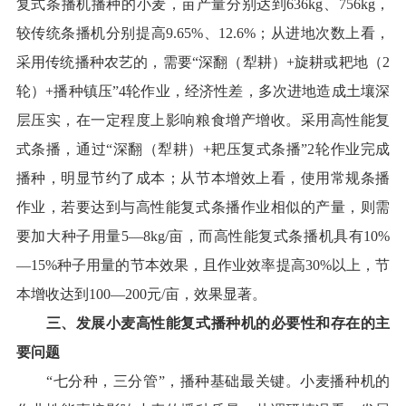
复式条播机播种的小麦，
亩产量
分别达到
636
kg、
756
kg，
较
传统
条播机
分别提高
9.65%、12.6%
；
从进地次数上看，
采用
传统播种农艺
的
，需要“深翻（犁耕）+旋耕或耙地（
2
轮）+播种镇压”
4
轮作业，经济性差，多次进地造成土壤深
层压实，在一定程度上影响粮食增产增收。采用高性能复
式条播，通过“深翻（犁耕）+耙压复式条播”
2
轮作业完成
播种，明显节约了成本
；
从节本增效上看，
使用常规条播
作业，若要达到与高性能复式条播作业相似的产量，则需
要加大种子用量
5
—
8
kg
/
亩，
而
高性能复式条播机具有
10%
—
15%
种子用量的节本效果
，
且
作业效率提高
3
0%
以上，节
本增收达到
100
—
200
元/亩，效果显著。
三、发展小麦高性能复式播种机的必要性
和存在的主
要问题
“七分种，三分管”，
播种基础最关键。小麦播种机的