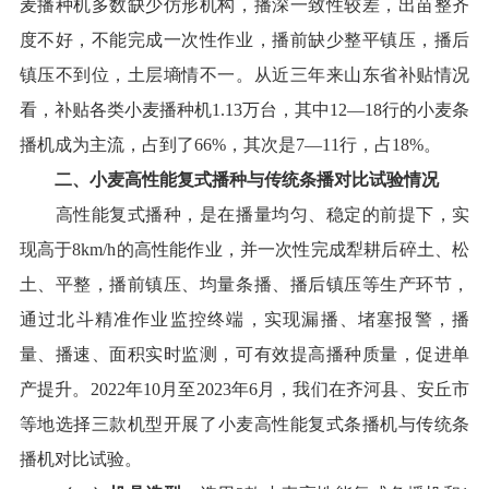
麦播种机多数缺少仿形机构，播深一致性较差，出苗整齐
度不好，不能完成一次性作业，播前缺少整平镇压，播后
镇压不到位，土层墒情不一
。从近三年来
山东
省补贴
情况
看，补贴各类小麦播种机
1.13万台，其中12
—
18行的小麦条
播机成为主流，占到了66%，其次是7
—
11行，占18%。
二、
小麦高性能复式播种与传统条播对比试验
情况
高性能复式播种，是在播量均匀、稳定的前提下，实
现高于
8km/h
的高性能作业，并一次性完成犁耕后碎土、松
土、平整，播前镇压、均量条播、播后镇压等生产环节，
通过北斗精准作业监控终端，实现漏播、堵塞报警，播
量、播速、面积实时监测，可有效提高播种质量
，
促进单
产提升。
2
022
年
1
0
月
至
2023
年
6
月，我们在齐河县、安丘市
等
地
选择三款机型
开展了小麦高性能复式条播机
与传统条
播机对比
试验
。