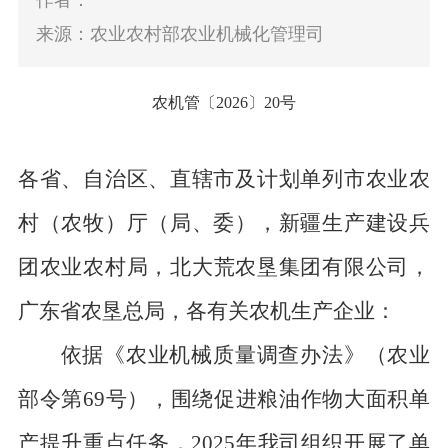
作者：
来源：农业农村部农业机械化管理司
农机管〔
2026
〕
20
号
各省、自治区、直辖市
及计划单列市
农业农
村（农牧）厅（局、委），新疆生产建设兵
团农业农村局
，
北大荒农垦集团有限公司，
广东省农垦总局
，各有关农机生产企业
：
依据《农业机械质量调查办法》（农业
部令第
69
号），
围绕促进粮油作物大面积单
产提升重点任务
，
2025
年我司组织开展了
单