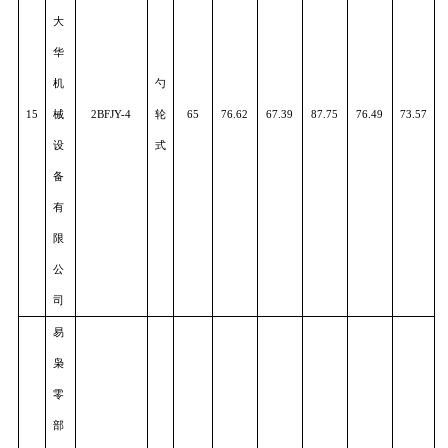
智
慧
农
指
业
14
2BMXE-2A
夹
30
78.39
77.50
86.87
75.10
73.4
科
式
技
股
份
有
限
公
司
唐
河