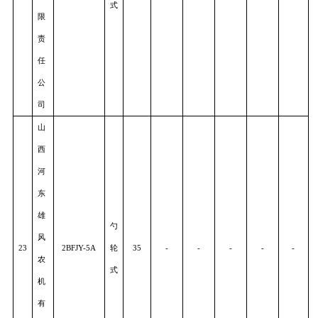
市
双
印
农
业
指
21
机
2BYZF-4
夹
75
-
-
-
-
-
械
式
制
造
有
限
公
司
亚