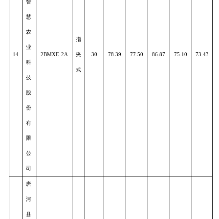
13
2BMQ-4A
力
30
78.55
75.00
89.00
74.20
75.6
牧
式
机
械
制
造
有
限
公
司
潍
柴
雷
沃