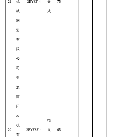
店
市
升
达
勺
农
20
2BJS-
6
轮
30
-
-
-
-
-
机
式
制
造
有
限
公
司
任
丘