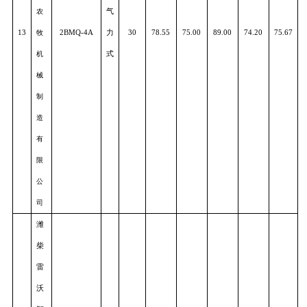
集
式
团
有
限
公
司
乌
兰
浩
特
市
顺
源
气
农