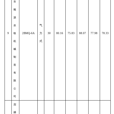
农
式
机
有
限
公
司
乌
兰
浩
特
市
顺
源
气
农