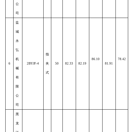
机
电
气
科
81.09
78.6
5
2BQMJ-8
力
30
82.61
89.00
81.03
技
式
发
展
有
限
公
司
盐
城
永
弘
指