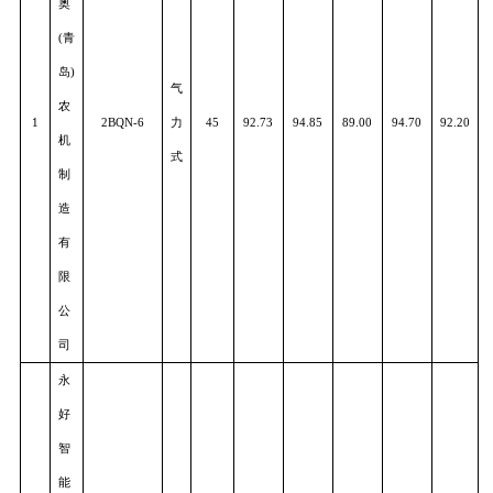
安全性
可靠性
适用性
服务
型
指数
名
状况
式
称
马
斯
奇
奥
(
青
岛
)
气
农
1
2BQN-6
力
4
5
92.73
94.85
89.00
94.70
92.2
机
式
制
造
有
限
公