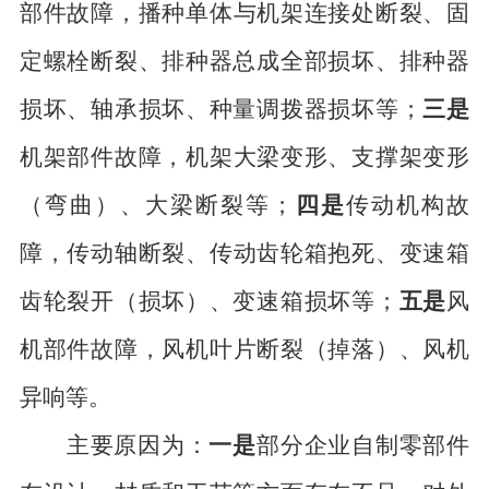
部件故障
，
播种单体与机架连接处断裂、固
定螺栓断裂、排种器总成全部损坏、排种器
损坏、轴承损坏、种量调拨器损坏等
；
三是
机架部件故障
，
机架大梁变形、支撑架变形
（弯曲）、大梁断裂
等；
四是
传动机构故
障
，
传动轴断裂、传动齿轮箱抱死、变速箱
齿轮裂开（损坏）、变速箱损坏等
；
五是
风
机部件故障
，
风
机叶片断裂（掉落）、风机
异响等
。
主要原因为：
一是
部分
企业自制零部件