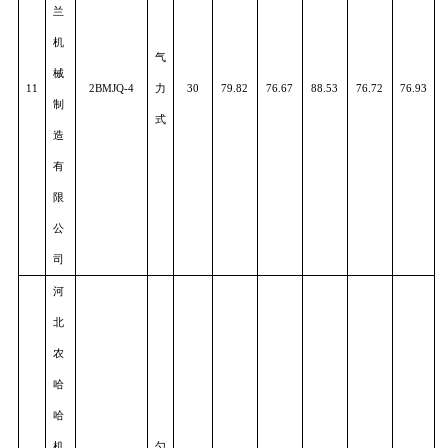
农
指
10
业
2BMZF-2C
夹
30
79.85
76.18
89.00
77.19
76.3
机
式
械
有
限
公
司
沈
阳
双
兰
机
气