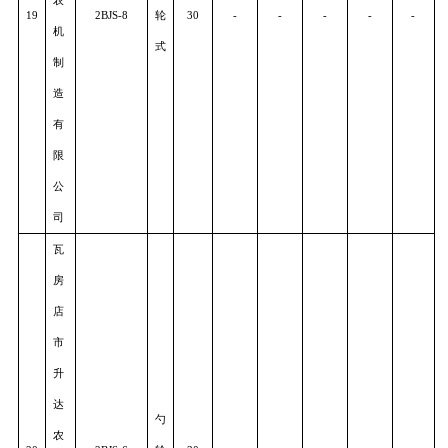
精
量
播
气
18
种
2BQ-6
力
27
-
-
-
-
-
机
式
制
造
有
限
公
司
瓦
房
店