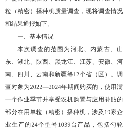
粒（精密）播种机质量调查
，
现将
调查
情
况
和结果
通报如下。
一、基本情况
本次调查的范围为
河北、内蒙古、山
东、湖北、陕西、黑龙江、江苏、安徽、河
南、四川、云南和新疆等
12
个省（区）。调
查对象为
2022
—
2024
年期间购买的，使用满
一个作业季节并享受农机购置与应用补贴的
部分在用单粒（精密）播种机，涉及
19
家企
业生产的
24
个型号
1039
台产品
，包括勺轮