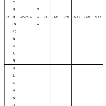
县
大
华
机
勺
15
械
2BFJY-4
轮
65
76.62
67.39
87.75
76.49
73.5
设
式
备
有
限
公
司
易
枭
零