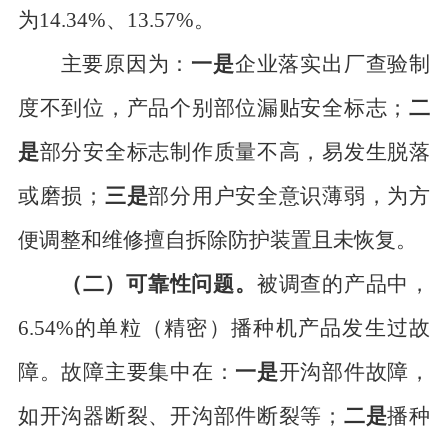
为
14.34%
、
13.57%
。
主要原因为：
一是
企业
落实出厂查验制
度不到位，
产品
个别部位漏贴安全标志；
二
是
部分安全标志
制作质量
不高，
易发生
脱落
或磨损
；
三是
部分
用户安全意识薄弱，为方
便调整和维修
擅自
拆除
防护装置且
未恢复
。
（二）可靠性问题。
被调查的产品中，
6.54
%
的单粒（精密）播种机产品发生过故
障。故障
主要集中在：
一是
开沟部件故障
，
如
开沟器断裂、开沟部件断裂等
；
二是
播种