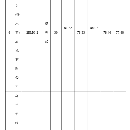
式
机
械
有
限
公
司
德
邦
大
为
(
佳
木
指
80.72
88.07
8
斯
)
2BMG-2
夹
30
78.33
78.46
77.4