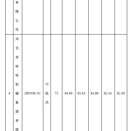
山
东
大
华
气
机
2BMYFQQ-
3
力
55
85.60
90.91
82.36
87.21
81.3
械
6
式
有
限
公
司
河
北
农
哈