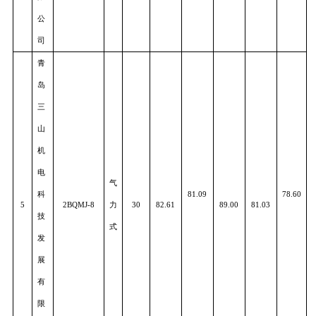
哈
机
勺
4
械
2BYFSF-5C
轮
75
84.09
85.63
84.88
83.54
82.0
集
式
团
有
限
公
司
青
岛
三
山