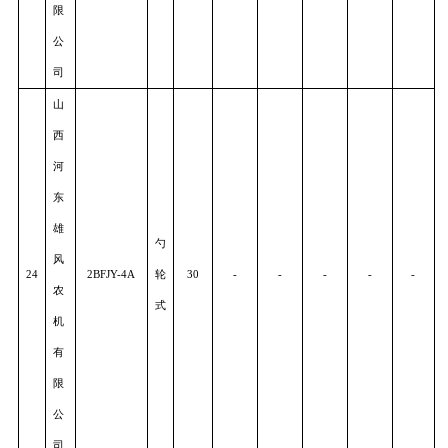
澳
南
阳
农
指
机
22
2BYFZF-4
夹
65
-
-
-
-
-
有
式
限
责
任
公
司
山
西