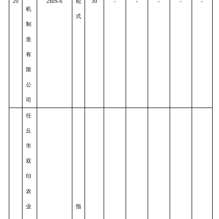
市
升
达
勺
农
19
2BJS-
8
轮
30
-
-
-
-
-
机
式
制
造
有
限
公
司
瓦
房