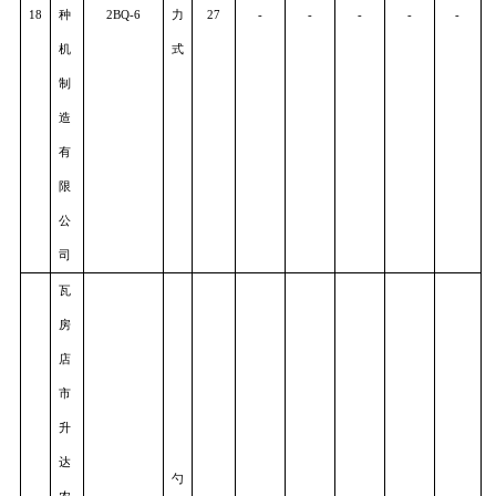
哈
哈
机
勺
17
械
2BYFSF-4D
轮
65
74.70
74.51
83.00
71.47
69.1
集
式
团
有
限
公
司
瓦
房
店
市