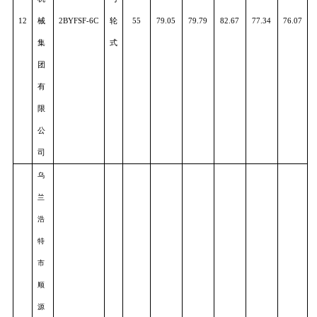
械
11
2BMJQ-4
力
30
79.82
76.67
88.53
76.72
76.9
制
式
造
有
限
公
司
河
北
农
哈
哈
机
勺
12
械
2BYFSF-6C
轮
55
79.05
79.79
82.67
77.34
76.0