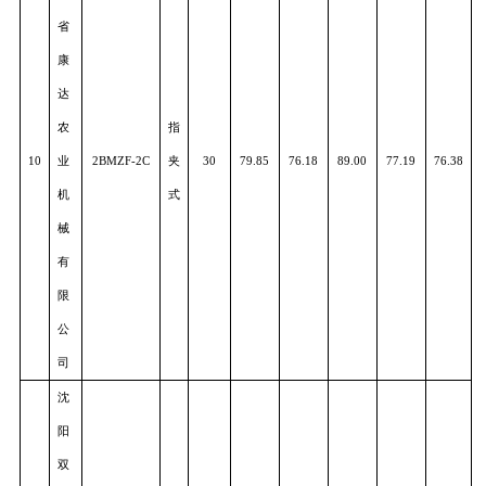
9
2BMQ-6A
力
30
80.16
75.83
88.07
77.98
78.3
牧
式
机
械
制
造
有
限
公
司
吉
林
省
康
达