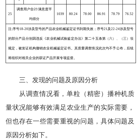
河
东
雄
勺
风
23
2BFJY-5A
轮
35
-
-
-
-
-
农
式
机
有
限
三、发现的问题
及原因分析
公
从调查情况看，单粒（精密）播种机质
司
山
量状况能够
有效
满足农业生产的实际需要，
西
但也存在一些需要重视的问题
，具体问题及
河
原因分析如下
。
东