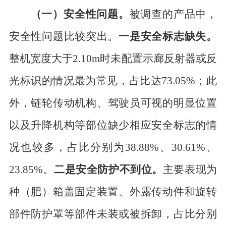
雄
（一）安全性问题。
被调查的产品中，
勺
风
24
2BFJY-4A
轮
30
-
-
-
-
-
安全性问题比较突出。
一是安全标志缺失。
农
式
整机宽度大于
2.10m
时未配置示廊反射器或反
机
有
光标识的情况最为常见，占比达
73.05%
；此
限
外，
链轮传动机构
、驾驶员可视的明显位置
公
以及
升降机构等部位
缺少相应
安全标志
的情
司
调查用户合计
/
满意度平
况也较多
，占比分别为
38.88%
、
30.61%
、
25
1039
80.24
78.00
86.91
78.79
76.5
均得分
23.85%
。
二是安全防护不到位。
主要表现
为
注
:
序号
18-20
涉及型号的产品农业机械鉴定证书到期失效；
序号
21
及
2
2
-
24
涉及型
种（肥）箱盖固定装置、外露传动件和旋转
的部分产品
分别
因违反
《
农业机械试验鉴定办法
》
第二十五条第
（
六
）
、
（
三
）
规定
，被发证机构撤销
农业机械
鉴定证书
。
其
质量调查情况此次
均
不予公布
，后
部件防护罩
等部件未装或
被拆卸
，占比分别
将组织对相关企业的获证产品开展专项监督
。