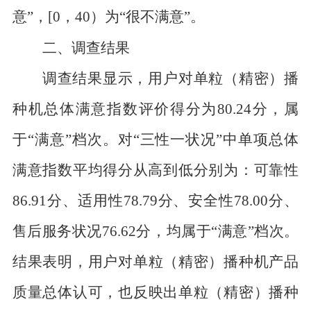
意”
，
[0
，
40
）为
“很不满意”
。
二、调查结果
调查结果显示，用户对单粒（精密）播
种机总体满意指数评价得分
为
8
0
.
2
4
分，属
于“满意”档次。对“三性一状况”中单项总体
满意指数平均得分从高到低分别为：可靠性
86
.
91
分、适用性
7
8
.
79
分、安全性
78.00
分、
售后服务状况
7
6
.
6
2
分，均属于“满意”档次
。
结果
表明，用户对单粒（精密）播种机产品
质量总体认可，
也反映出单粒（精密）播种