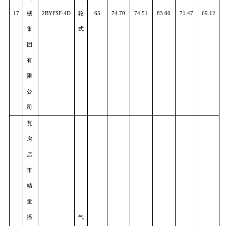
部
件
科
气
16
技
2BQFX-12
力
32
75.14
73.65
82.91
71.80
71.8
(
襄
式
阳
)
有
限
公
司
河
北
农