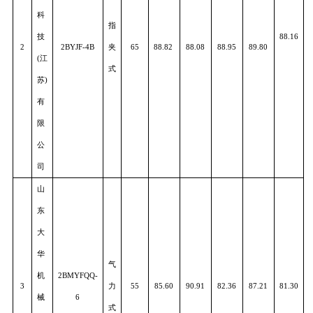
司
永
好
智
能
科
指
技
88.1
2
2BYJF-4B
夹
6
5
88.82
88.08
88.95
89.80
(
江
式
苏
)
有
限
公
司