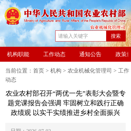
搜索
机构职能
工作动态
通知公告
政策
当前位置：
首页
>
机构
>
农业机械化管理司
> 工作
动态
农业农村部召开“两优一先”表彰大会暨专
题党课报告会强调 牢固树立和践行正确
政绩观 以实干实绩推进乡村全面振兴
日期：2026-07-02