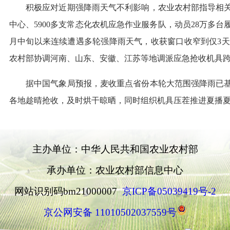
积极应对近期强降雨天气不利影响，农业农村部指导相关省份
中心、5900多支常态化农机应急作业服务队，动员28万多
月中旬以来连续遭遇多轮强降雨天气，收获窗口收窄到仅3
农村部协调河南、山东、安徽、江苏等地调派应急抢收机具跨
据中国气象局预报，麦收重点省份本轮大范围强降雨已基
各地趁晴抢收，及时烘干晾晒，同时组织机具压茬推进夏播
主办单位：中华人民共和国农业农村部
承办单位：农业农村部信息中心
网站识别码bm21000007
京ICP备05039419号-2
京公网安备 11010502037559号